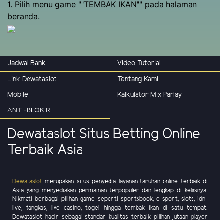
1. Pilih menu game ""TEMBAK IKAN"" pada halaman
beranda.
Jadwal Bank
Video Tutorial
Link Dewataslot
Tentang Kami
Mobile
Kalkulator Mix Parlay
ANTI-BLOKIR
Dewataslot Situs Betting Online
Terbaik Asia
Dewataslot
merupakan situs penyedia layanan taruhan online terbaik di
Asia yang menyediakan permainan terpopuler dan lengkap di kelasnya.
Nikmati berbagai pilihan game seperti sportsbook, e-sport, slots, idn-
live, tangkas, live casino, togel hingga tembak ikan di satu tempat.
Dewataslot hadir sebagai standar kualitas terbaik pilihan jutaan player